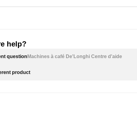
e help?
ent question
Machines à café De'Longhi Centre d'aide
ferent product