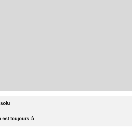
ésolu
 est toujours là