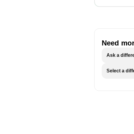
Need mor
Ask a differ
Select a dif