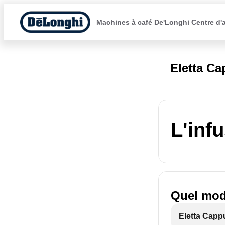
Machines à café De'Longhi Centre d'
Eletta C
L'inf
Quel modè
Eletta Capp