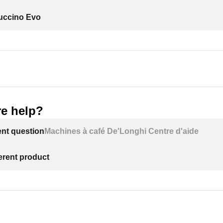
uccino Evo
e help?
ent question
Machines à café De'Longhi Centre d'aide
ferent product