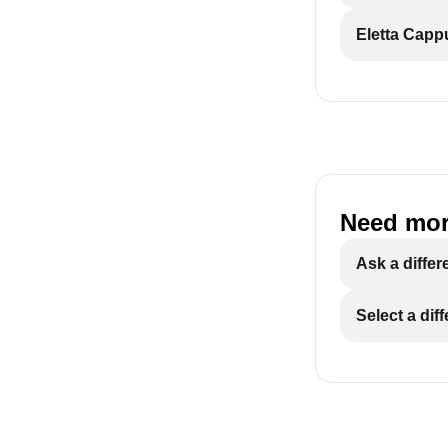
Eletta Capp
Need mor
Ask a differ
Select a dif