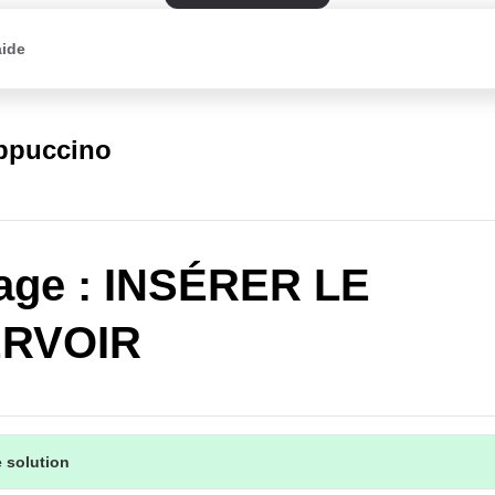
aide
appuccino
age : INSÉRER LE
RVOIR
 solution