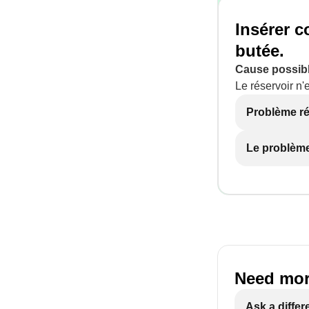
Insérer c
butée.
Cause possibl
Le réservoir n'
Problème r
Le problème
Need mor
Ask a differ