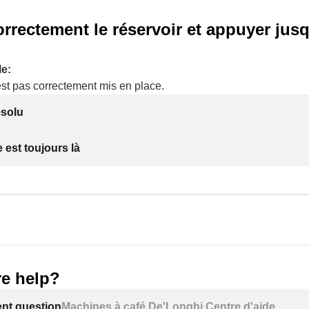
orrectement le réservoir et appuyer jusq
e:
est pas correctement mis en place.
ésolu
 est toujours là
e help?
ent question
Machines à café De'Longhi Centre d'aide