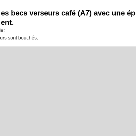
les becs verseurs café (A7) avec une é
ent.
e:
urs sont bouchés.