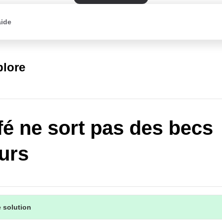
aide
plore
fé ne sort pas des becs
urs
 solution