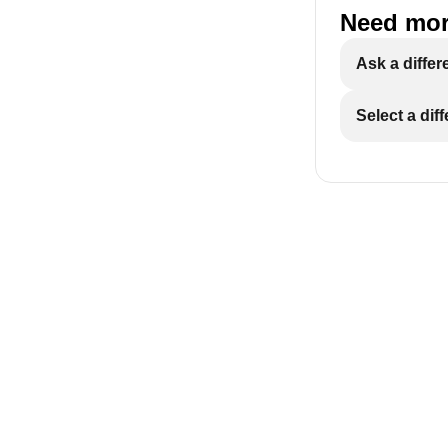
Need mor
Ask a differ
Select a dif