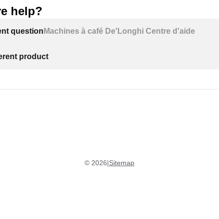
e help?
ent question
Machines à café De'Longhi Centre d'aide
ferent product
©
2026
|
Sitemap