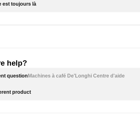
 est toujours là
e help?
ent question
Machines à café De'Longhi Centre d'aide
ferent product