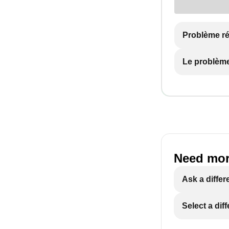
Problème r
Le problème
Need mor
Ask a differ
Select a dif