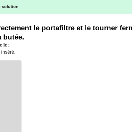
 solution
rectement le portafiltre et le tourner f
a butée.
lle:
l inséré.