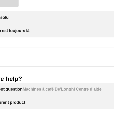
ésolu
 est toujours là
e help?
ent question
Machines à café De'Longhi Centre d'aide
ferent product