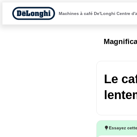
Machines à café De'Longhi Centre d'
Magnific
Le ca
lente
Essayez cette