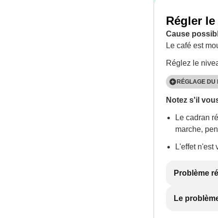
Régler le
Cause possibl
Le café est mou
Réglez le nive
RÉGLAGE DU 
Notez s'il vous
Le moulin à caf
nécessiter de r
Le cadran ré
tournez le cad
marche, pend
L'effet n'es
Problème r
Le problème