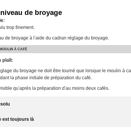
 niveau de broyage
e:
lu trop finement.
au de broyage à l'aide du cadran réglage du broyage.
MOULIN À CAFÉ
 plaît:
é est réglé par défaut pour préparer correctement le café et ne 
églage au départ. Pour le régler, lorsque le moulin à café est e
glage du broyage ne doit être tourné que lorsque le moulin à ca
ran comme suit :
ant la phase initiale de préparation du café.
t visible qu'après la préparation d'au moins deux cafés.
ésolu
 est toujours là