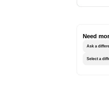
Need mor
Ask a differ
Select a dif