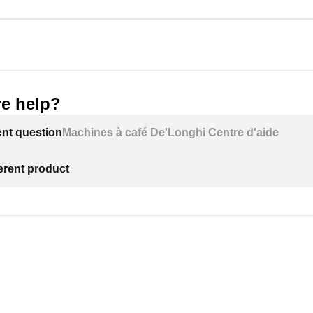
e help?
ent question
Machines à café De'Longhi Centre d'aide
ferent product