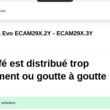
aide
a Evo ECAM29X.2Y - ECAM29X.3Y
fé est distribué trop
ment ou goutte à goutte
 solution