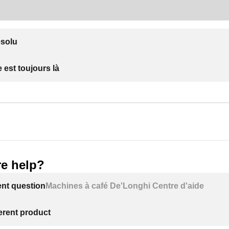
ésolu
 est toujours là
e help?
ent question
Machines à café De'Longhi Centre d'aide
ferent product