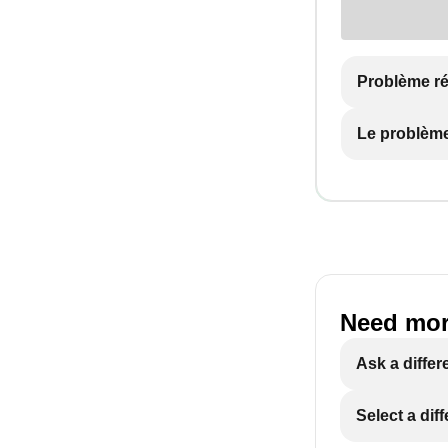
Problème r
Le problème
Need mor
Ask a differ
Select a dif