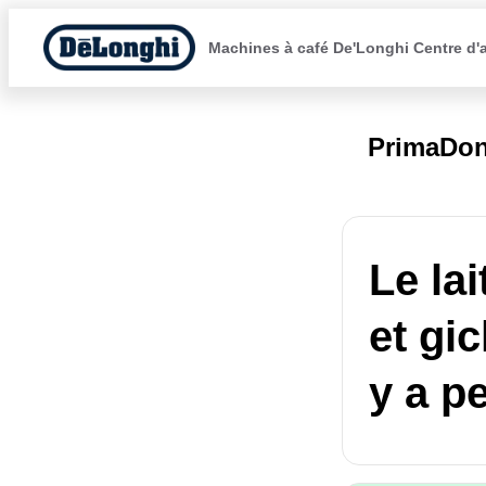
Machines à café De'Longhi Centre d'
PrimaDon
Le la
et gic
y a p