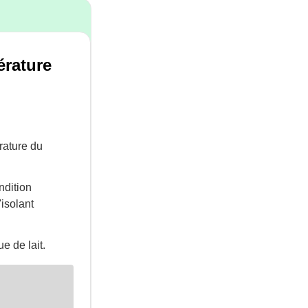
érature
rature du
ndition
isolant
e de lait.