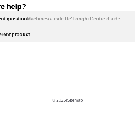
e help?
ent question
Machines à café De'Longhi Centre d'aide
ferent product
©
2026
|
Sitemap