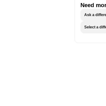
Need mor
Ask a differ
Select a dif