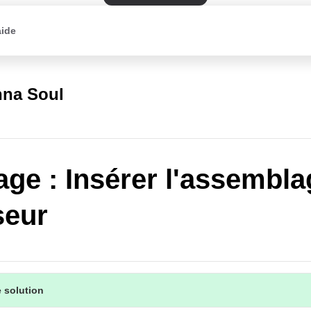
aide
na Soul
ge : Insérer l'assembla
seur
 solution