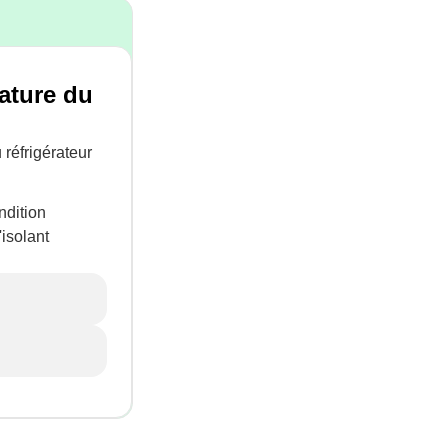
rature du
 réfrigérateur
ndition
isolant