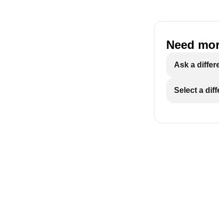
Need mor
Ask a differ
Select a dif