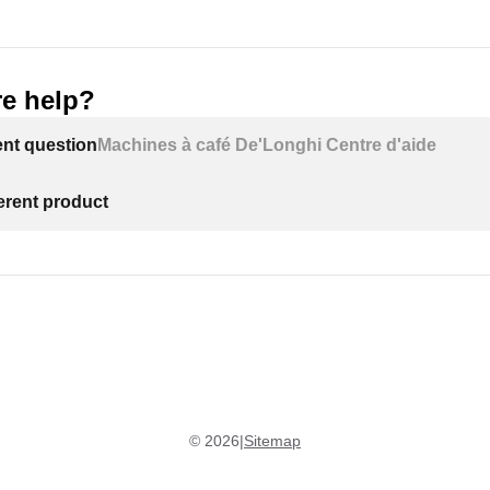
e help?
ent question
Machines à café De'Longhi Centre d'aide
ferent product
©
2026
|
Sitemap