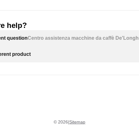
e help?
ent question
Centro assistenza macchine da caffè De'Longh
ferent product
©
2026
|
Sitemap