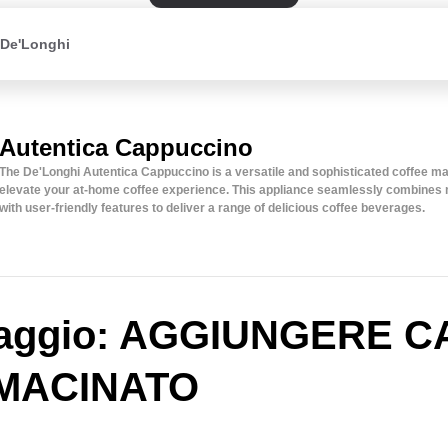
 De'Longhi
Autentica Cappuccino
The De'Longhi Autentica Cappuccino is a versatile and sophisticated coffee m
elevate your at-home coffee experience. This appliance seamlessly combines
with user-friendly features to deliver a range of delicious coffee beverages.
aggio: AGGIUNGERE C
MACINATO