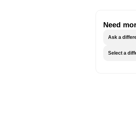
Need mor
Ask a differ
Select a dif