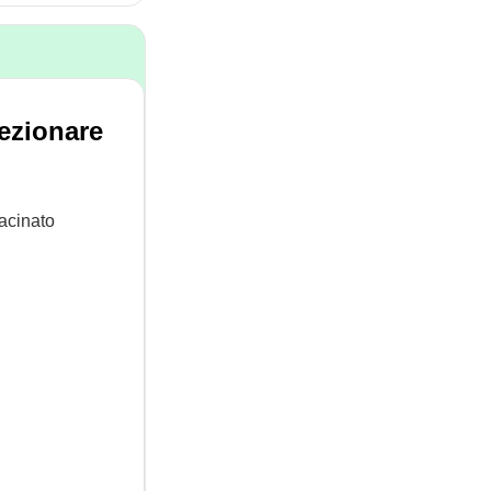
lezionare
macinato