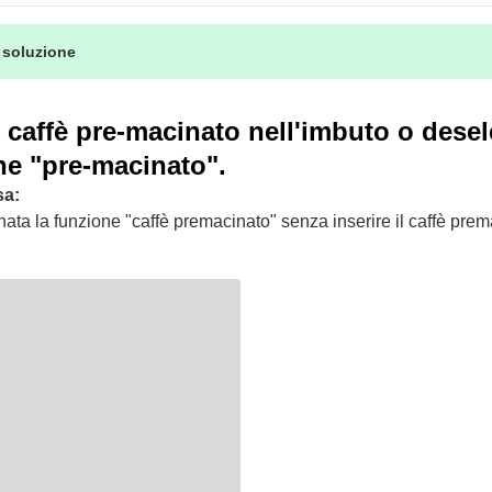
 soluzione
il caffè pre-macinato nell'imbuto o dese
ne "pre-macinato".
sa:
nata la funzione "caffè premacinato" senza inserire il caffè pre