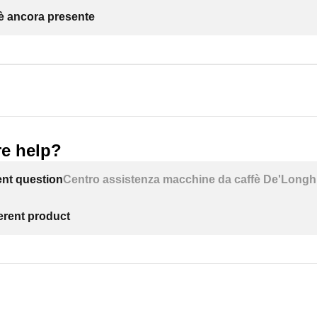
 è ancora presente
e help?
ent question
Centro assistenza macchine da caffè De'Longh
ferent product