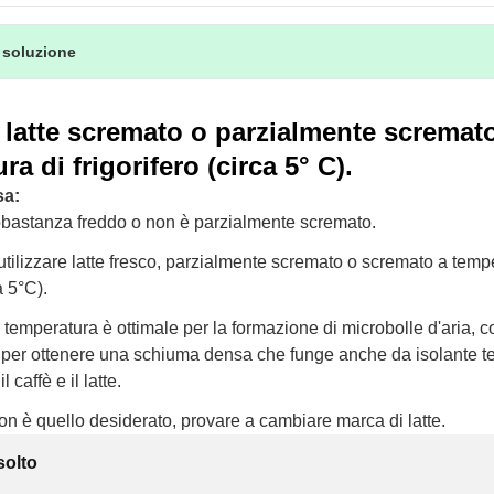
 soluzione
e latte scremato o parzialmente scremat
a di frigorifero (circa 5° C).
sa:
abbastanza freddo o non è parzialmente scremato.
 utilizzare latte fresco, parzialmente scremato o scremato a temp
a 5°C).
ta temperatura è ottimale per la formazione di microbolle d'aria, 
 per ottenere una schiuma densa che funge anche da isolante t
 caffè e il latte.
 non è quello desiderato, provare a cambiare marca di latte.
solto