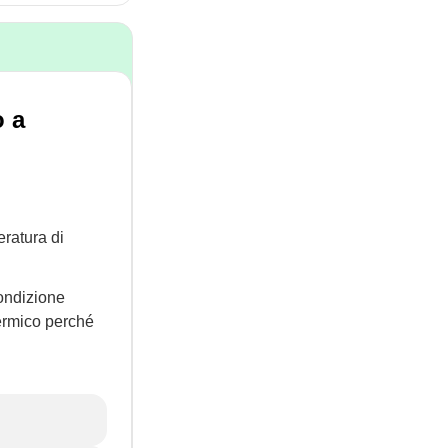
o a
eratura di
condizione
ermico perché