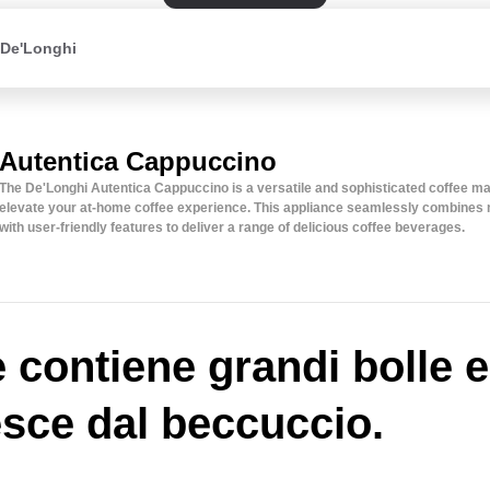
 De'Longhi
Autentica Cappuccino
The De'Longhi Autentica Cappuccino is a versatile and sophisticated coffee m
elevate your at-home coffee experience. This appliance seamlessly combines
with user-friendly features to deliver a range of delicious coffee beverages.
te contiene grandi bolle e
esce dal beccuccio.