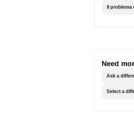
Il problema
Need mor
Ask a differ
Select a dif