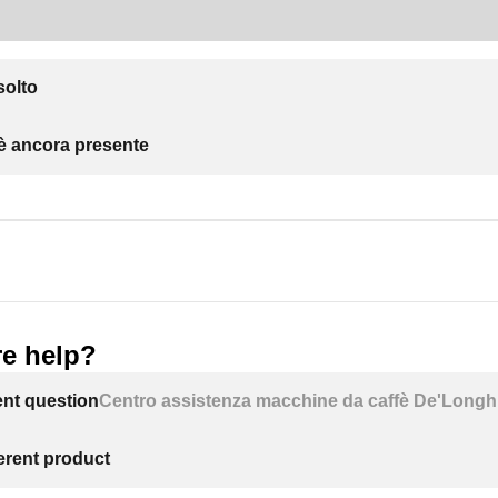
solto
 è ancora presente
e help?
ent question
Centro assistenza macchine da caffè De'Longh
ferent product