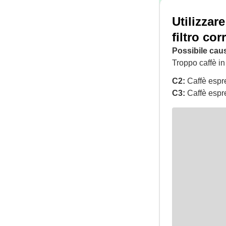
Utilizzare
filtro cor
Possibile cau
Troppo caffè in f
C2:
Caffè espre
C3:
Caffè espre