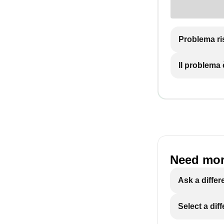
Problema ri
Il problema
Need mor
Ask a differ
Select a dif