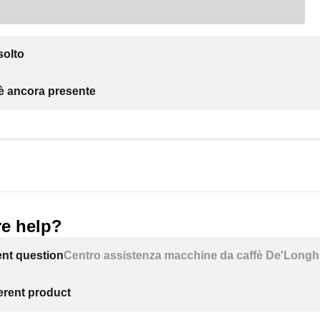
solto
 è ancora presente
e help?
ent question
Centro assistenza macchine da caffè De'Longh
ferent product