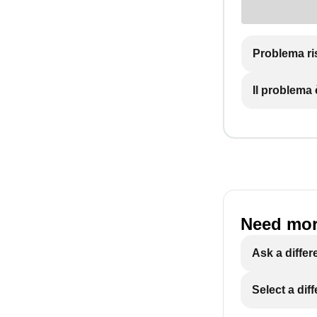
Problema ri
Il problema
Need mor
Ask a differ
Select a dif