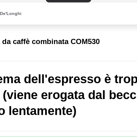
 De'Longhi
 da caffè combinata COM530
ema dell'espresso è tro
 (viene erogata dal bec
o lentamente)