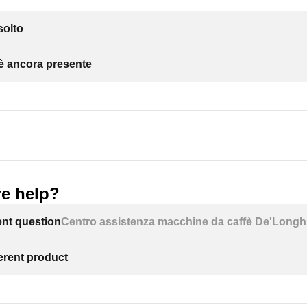
solto
 è ancora presente
e help?
ent question
Centro assistenza macchine da caffè De'Longh
ferent product