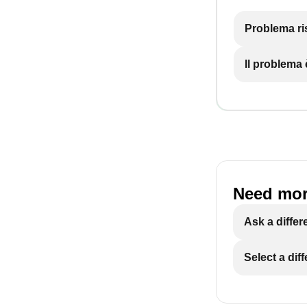
Problema ri
Il problema
Need mor
Ask a differ
Select a dif