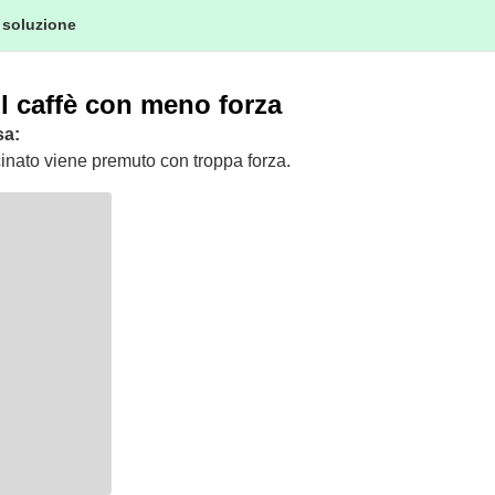
 soluzione
l caffè con meno forza
sa:
cinato viene premuto con troppa forza.