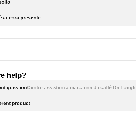
solto
 è ancora presente
e help?
ent question
Centro assistenza macchine da caffè De'Longh
ferent product