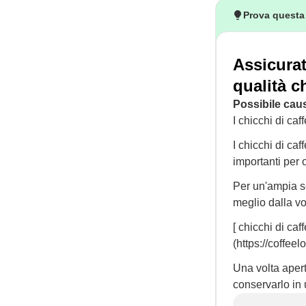
Prova questa
Assicurat
qualità c
Possibile cau
I chicchi di ca
I chicchi di caf
importanti per 
Per un'ampia se
meglio dalla vo
[ chicchi di ca
(https://coffee
Una volta apert
conservarlo in 