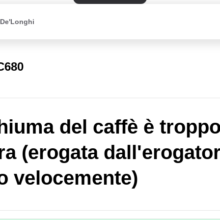
 De'Longhi
C680
hiuma del caffè è tropp
ra (erogata dall'erogato
o velocemente)