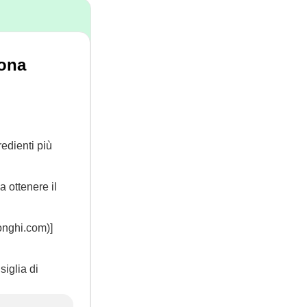
uona
redienti più
a ottenere il
longhi.com)]
siglia di