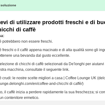
 soluzione
evi di utilizzare prodotti freschi e di b
hicchi di caffè
sa:
ffè potrebbero non essere freschi.
fè freschi o il caffè appena macinato e di alta qualità sono gli ing
ottenere una bevanda dal gusto eccellente.
lezione di chicchi di caffè selezionati da De'longhi per aiutarvi 
stra macchina, consultate il seguente link.
ffè crudi: le nostre scelte migliori a casa | Coffee Lounge UK (de
lounge.delonghi.com/en/coffee-and-chicchi di caffè/)
o, il caffè inizia a perdere rapidamente la sua freschezza; si con
un contenitore ermetico.