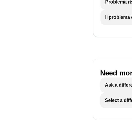
Problema ri
Il problema
Need mor
Ask a differ
Select a dif