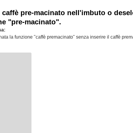
il caffè pre-macinato nell'imbuto o dese
ne "pre-macinato".
sa:
nata la funzione "caffè premacinato" senza inserire il caffè pre