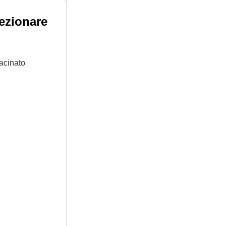
lezionare
macinato