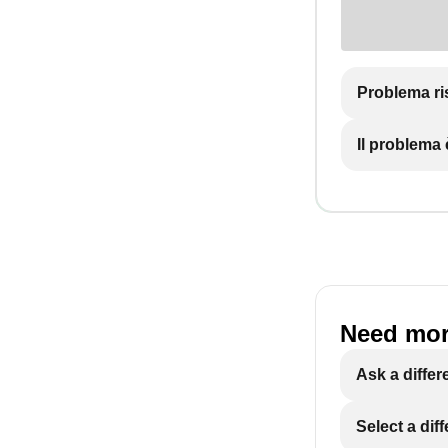
Problema ri
Il problema
Need mor
Ask a differ
Select a dif