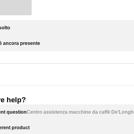
solto
 è ancora presente
e help?
ent question
Centro assistenza macchine da caffè De'Longh
ferent product