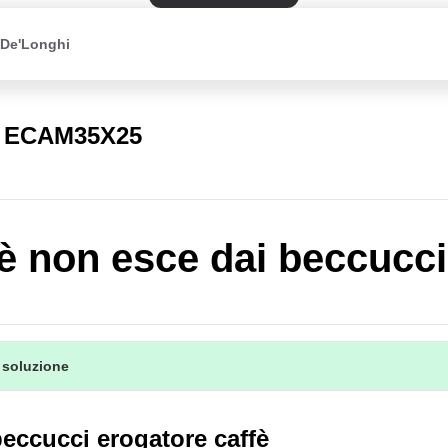
 De'Longhi
a ECAM35X25
ffè non esce dai beccucci
 soluzione
 beccucci erogatore caffè