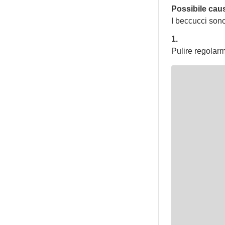
Possibile cau
I beccucci sono
1.
Pulire regolarm