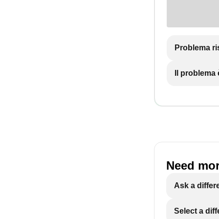
Problema ri
Il problema
Need mor
Ask a differ
Select a dif