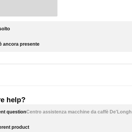
solto
 è ancora presente
e help?
ent question
Centro assistenza macchine da caffè De'Longh
ferent product