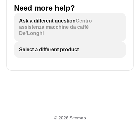
Need more help?
Ask a different question
Centro
assistenza macchine da caffè
De'Longhi
Select a different product
©
2026
|
Sitemap