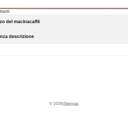
muni
zzo del macinacaffè
nza descrizione
©
2026
|
Sitemap