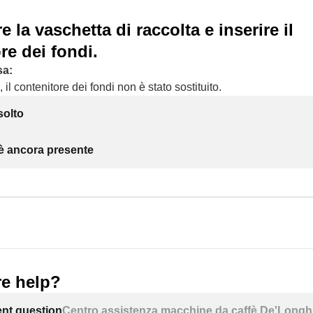
 la vaschetta di raccolta e inserire il
re dei fondi.
sa:
 il contenitore dei fondi non è stato sostituito.
solto
 è ancora presente
e help?
ent question
Centro assistenza macchine da caffè De'Longh