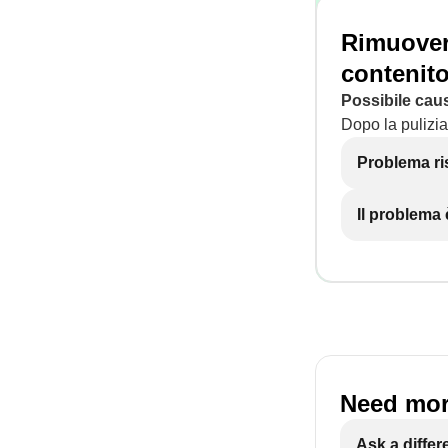
Rimuovere
contenito
Possibile cau
Dopo la pulizia,
Problema ri
Il problema
Need mor
Ask a differ