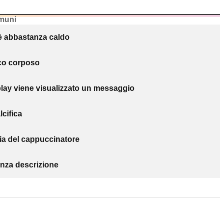
muni
 è abbastanza caldo
oco corposo
play viene visualizzato un messaggio
cifica
zia del cappuccinatore
nza descrizione