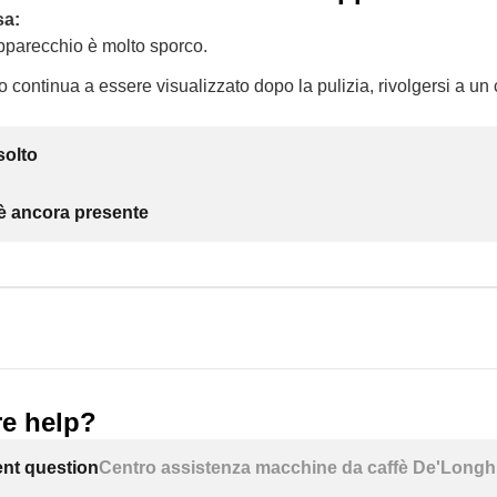
sa:
apparecchio è molto sporco.
 continua a essere visualizzato dopo la pulizia, rivolgersi a un 
solto
 è ancora presente
e help?
ent question
Centro assistenza macchine da caffè De'Longh