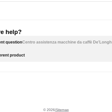
e help?
ent question
Centro assistenza macchine da caffè De'Longh
ferent product
©
2026
|
Sitemap