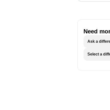
Need mor
Ask a differ
Select a dif