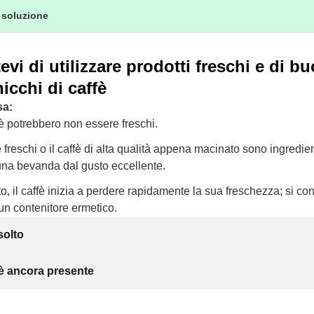
 soluzione
evi di utilizzare prodotti freschi e di b
hicchi di caffè
sa:
ffè potrebbero non essere freschi.
è freschi o il caffè di alta qualità appena macinato sono ingredien
una bevanda dal gusto eccellente.
o, il caffè inizia a perdere rapidamente la sua freschezza; si con
un contenitore ermetico.
solto
 è ancora presente