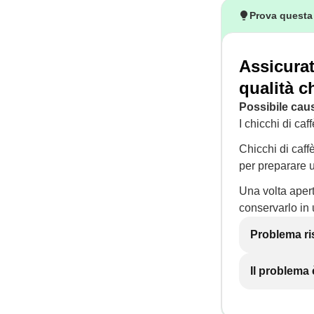
Prova questa
Assicurat
qualità c
Possibile cau
I chicchi di ca
Chicchi di caff
per preparare 
Una volta apert
conservarlo in 
Problema ri
Il problema