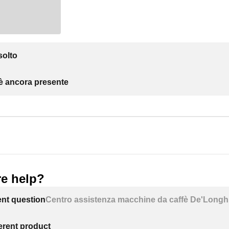
solto
 è ancora presente
e help?
ent question
Centro assistenza macchine da caffè De'Longh
ferent product