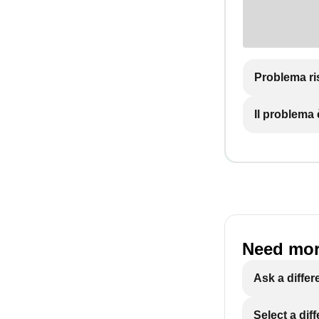
Problema ri
Il problema
Need mor
Ask a differ
Select a dif