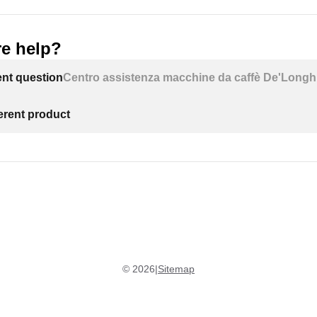
e help?
ent question
Centro assistenza macchine da caffè De'Longh
ferent product
©
2026
|
Sitemap