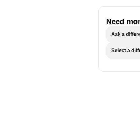
Need mor
Ask a differ
Select a dif