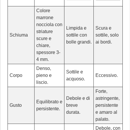
Colore
marrone
nocciola con
Limpida e
Scura e
striature
Schiuma
sottile con
sottile, solo
scure e
bolle grandi.
ai bordi.
chiare,
spessore 3-
4 mm.
Denso,
Sottile e
Corpo
pieno e
Eccessivo.
acquoso.
liscio.
Forte,
Debole e di
astringente,
Equilibrato e
Gusto
breve
persistente
persistente.
durata.
e amaro al
palato.
Debole, con