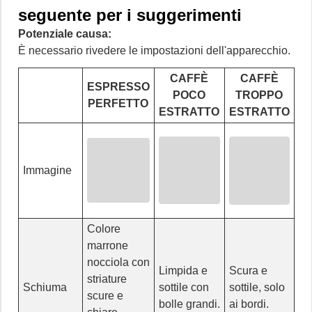
seguente per i suggerimenti
Potenziale causa:
È necessario rivedere le impostazioni dell'apparecchio.
CAFFÈ
CAFFÈ
ESPRESSO
POCO
TROPPO
PERFETTO
ESTRATTO
ESTRATTO
Immagine
Colore
marrone
nocciola con
Limpida e
Scura e
striature
Schiuma
sottile con
sottile, solo
scure e
bolle grandi.
ai bordi.