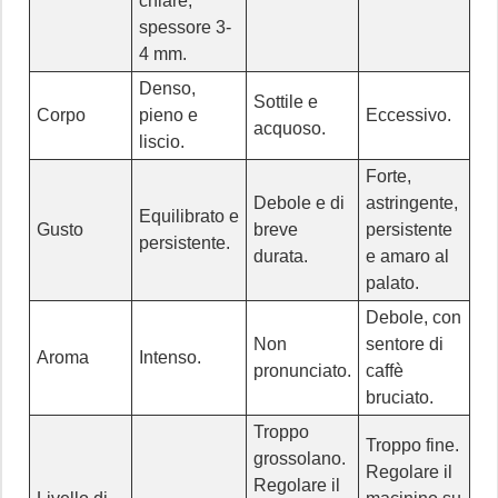
chiare,
spessore 3-
4 mm.
Denso,
Sottile e
Corpo
pieno e
Eccessivo.
acquoso.
liscio.
Forte,
Debole e di
astringente,
Equilibrato e
Gusto
breve
persistente
persistente.
durata.
e amaro al
palato.
Debole, con
Non
sentore di
Aroma
Intenso.
pronunciato.
caffè
bruciato.
Troppo
Troppo fine.
grossolano.
Regolare il
Regolare il