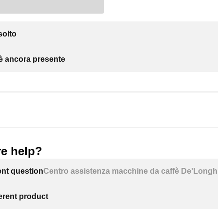
solto
 è ancora presente
e help?
ent question
Centro assistenza macchine da caffè De'Longh
ferent product