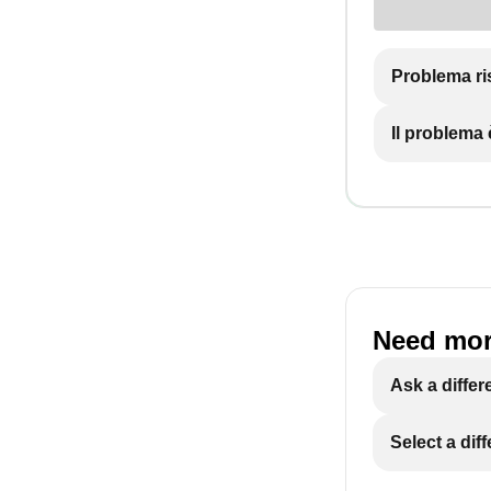
Problema ri
Il problema
Need mor
Ask a differ
Select a dif