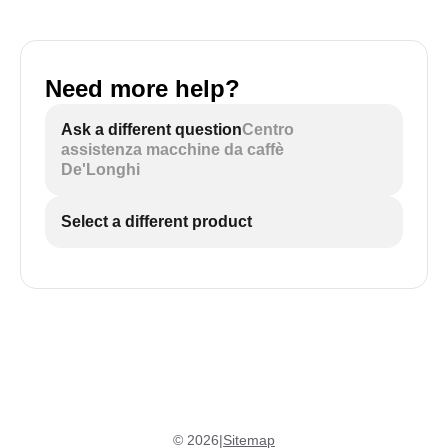
Need more help?
Ask a different question
Centro
assistenza macchine da caffè
De'Longhi
Select a different product
©
2026
|
Sitemap