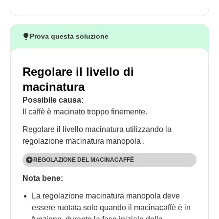
Prova questa soluzione
Regolare il livello di
macinatura
Possibile causa:
Il caffè è macinato troppo finemente.
Regolare il livello macinatura utilizzando la
regolazione macinatura manopola .
REGOLAZIONE DEL MACINACAFFÈ
Nota bene:
Il macinacaffè è impostato di default per preparare
correttamente il caffè e inizialmente non dovrebbe
La regolazione macinatura manopola deve
richiedere alcuna regolazione. Per effettuare la
essere ruotata solo quando il macinacaffè è in
regolazione, mentre il macinacaffè è in funzione,