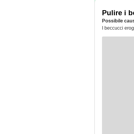
Pulire i 
Possibile cau
I beccucci erog