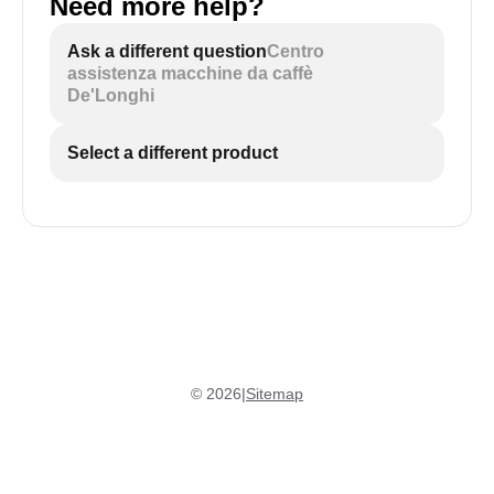
Need more help?
Ask a different question
Centro
assistenza macchine da caffè
De'Longhi
Select a different product
©
2026
|
Sitemap