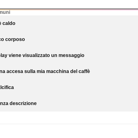
muni
 è caldo
oco corposo
play viene visualizzato un messaggio
na accesa sulla mia macchina del caffè
cifica
nza descrizione