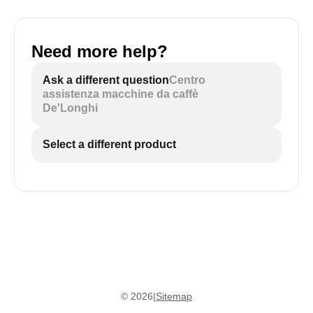
Need more help?
Ask a different question
Centro
assistenza macchine da caffè
De'Longhi
Select a different product
©
2026
|
Sitemap