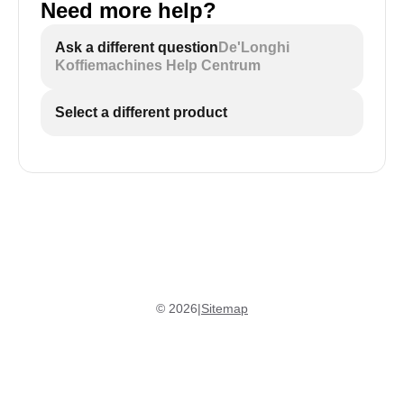
Need more help?
Ask a different question
De'Longhi
Koffiemachines Help Centrum
Select a different product
©
2026
|
Sitemap