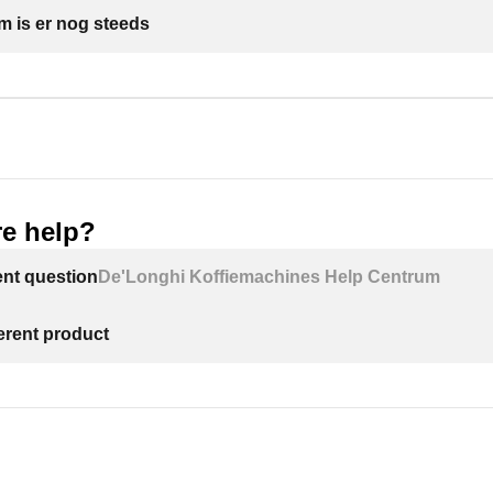
m is er nog steeds
e help?
ent question
De'Longhi Koffiemachines Help Centrum
ferent product