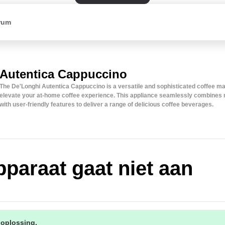
rum
Autentica Cappuccino
The De'Longhi Autentica Cappuccino is a versatile and sophisticated coffee m
elevate your at-home coffee experience. This appliance seamlessly combines
with user-friendly features to deliver a range of delicious coffee beverages.
pparaat gaat niet aan
 oplossing.