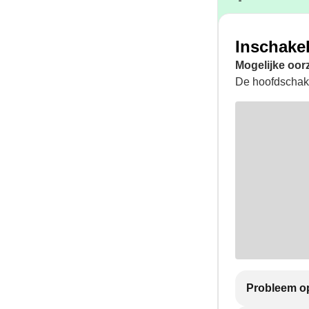
Inschake
Mogelijke oor
De hoofdschake
Probleem op