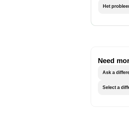
Het problee
Need mor
Ask a differ
Select a dif