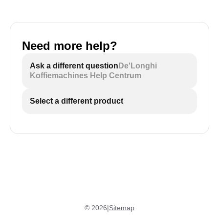
Need more help?
Ask a different question
De'Longhi
Koffiemachines Help Centrum
Select a different product
©
2026
|
Sitemap