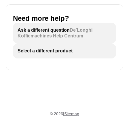
Need more help?
Ask a different question
De'Longhi
Koffiemachines Help Centrum
Select a different product
©
2026
|
Sitemap