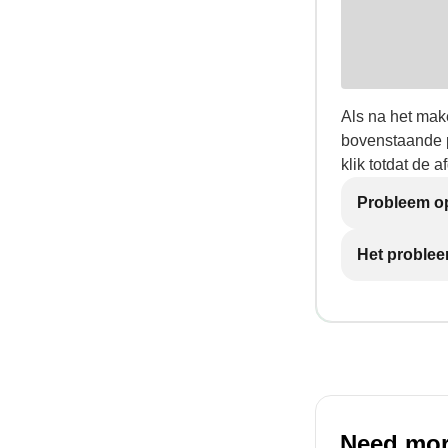
Als na het make
bovenstaande p
klik totdat de af
Probleem op
Het problee
Need mor