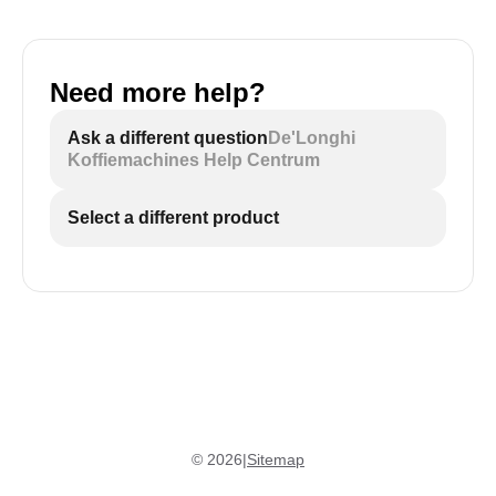
Need more help?
Ask a different question
De'Longhi
Koffiemachines Help Centrum
Select a different product
©
2026
|
Sitemap