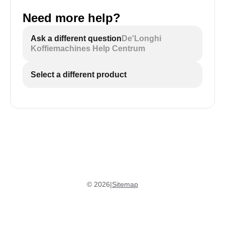
Need more help?
Ask a different question
De'Longhi
Koffiemachines Help Centrum
Select a different product
©
2026
|
Sitemap