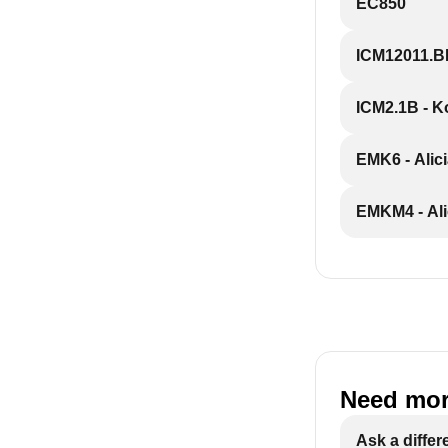
EC850
ICM12011.BK
ICM2.1B - Ko
EMK6 - Alic
EMKM4 - Ali
Need mor
Ask a differ