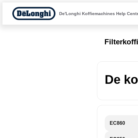
De'Longhi Koffiemachines Help Cent
Filterkof
De ko
EC860