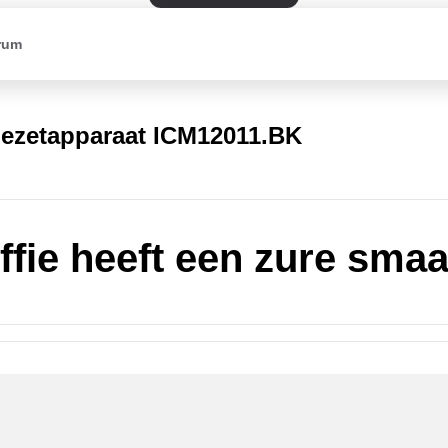
rum
fiezetapparaat ICM12011.BK
ffie heeft een zure sma