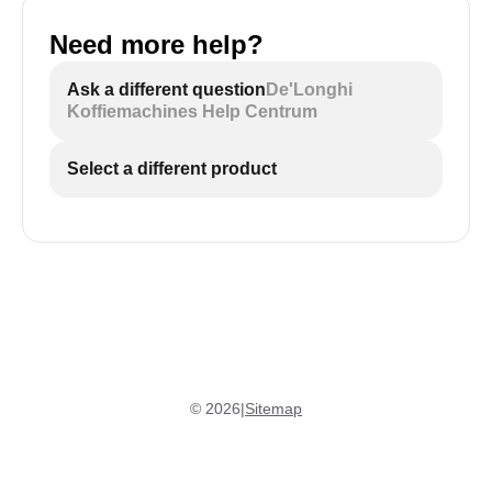
Need more help?
Ask a different question
De'Longhi
Koffiemachines Help Centrum
Select a different product
©
2026
|
Sitemap