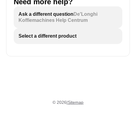
Need more help?
Ask a different question
De'Longhi
Koffiemachines Help Centrum
Select a different product
©
2026
|
Sitemap