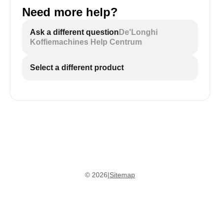
Need more help?
Ask a different question
De'Longhi
Koffiemachines Help Centrum
Select a different product
©
2026
|
Sitemap