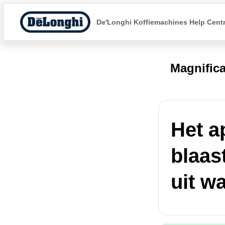
De'Longhi Koffiemachines Help Cent
Magnific
Het a
blaas
uit wa