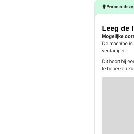
Probeer deze
Leeg de 
Mogelijke oor
De machine is k
verdamper.
Dit hoort bij e
te beperken kun