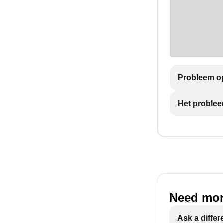
Probleem op
Het problee
Need mor
Ask a differ