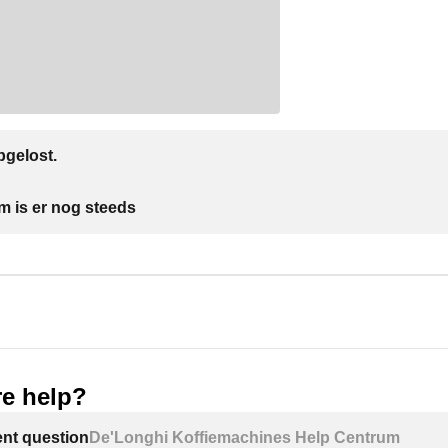
gelost.
m is er nog steeds
e help?
ent question
De'Longhi Koffiemachines Help Centrum