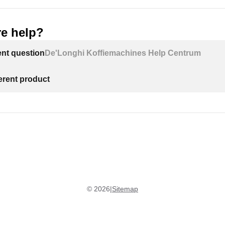
e help?
ECAM29X.8Y EX:2:
ent question
De'Longhi Koffiemachines Help Centrum
ferent product
©
2026
|
Sitemap