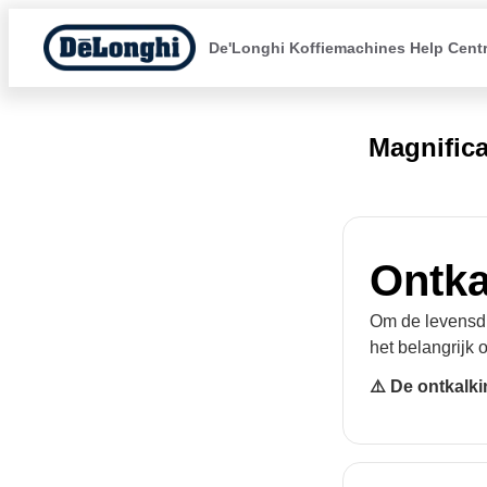
De'Longhi Koffiemachines Help Cent
Magnific
Ontka
Om de levensdu
het belangrijk 
⚠️ De ontkalk