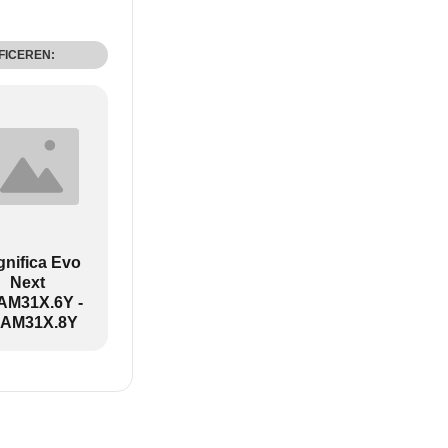
FICEREN:
nifica Evo
Next
M31X.6Y -
AM31X.8Y