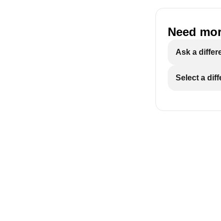
Need mor
ECAM29X.6Y-
Ask a differ
Select a dif