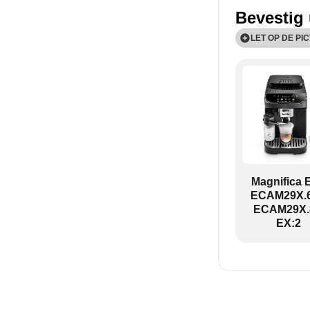
Bevestig 
LET OP DE PI
ECAM29X.6Y-
Magnifica 
ECAM29X.6
ECAM29X.
EX:2